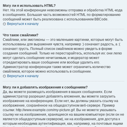
Могу ли я использовать HTML?
Нет. На этой конференции невозможны отправка и обработка HTML-кода
в сообщениях. Большая часть возможностей HTML по форматированию
сообщений может быть реализована с использованием BBCode.
Вернуться к началу
Что такое смайлики?
Смайлики, или эмотиконы — это маленькие картинки, которые могут быть
использованы для выражения чувств, например :) означает радость, а :(
означает грусть. Полный список смайликов можно увидеть в форме
создания сообщений. Только не перестарайтесь, используя их: они легко
могут сделать сообщение нечитаемым, и модератор может
отредактировать ваше сообщение или вообще удалить его.
Администратор конференции также может ограничить количество
смайликов, которое можно использовать в сообщении.
Вернуться к началу
Могу ли я добавлять изображения к сообщениям?
Да, вы можете размещать изображения в ваших сообщениях. Если
администратор разрешил добавлять вложения, вы можете загрузить
изображение на конференцию. Если нет, вы должны указать ссылку на
изображение, сохранённое на общедоступном веб-сервере. Пример
ссылки: http://www.example.com/my-picture.gif. Вы не можете указывать
ссылку ни на изображения, хранящиеся на вашем компьютере (если он не
является общедоступным сервером), ни на изображения, для доступа к
которым необходима аутентификация, как, например, на почтовые ящики