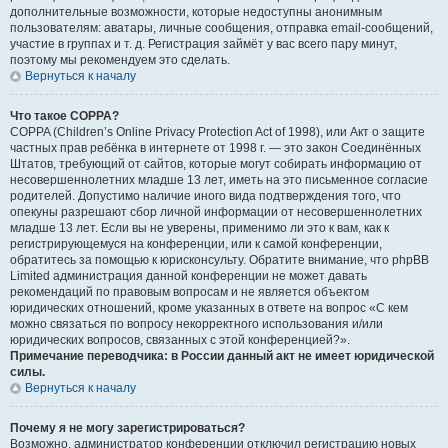
дополнительные возможности, которые недоступны анонимным
пользователям: аватары, личные сообщения, отправка email-сообщений,
участие в группах и т. д. Регистрация займёт у вас всего пару минут,
поэтому мы рекомендуем это сделать.
Вернуться к началу
Что такое COPPA?
COPPA (Children’s Online Privacy Protection Act of 1998), или Акт о защите
частных прав ребёнка в интернете от 1998 г. — это закон Соединённых
Штатов, требующий от сайтов, которые могут собирать информацию от
несовершеннолетних младше 13 лет, иметь на это письменное согласие
родителей. Допустимо наличие иного вида подтверждения того, что
опекуны разрешают сбор личной информации от несовершеннолетних
младше 13 лет. Если вы не уверены, применимо ли это к вам, как к
регистрирующемуся на конференции, или к самой конференции,
обратитесь за помощью к юрисконсульту. Обратите внимание, что phpBB
Limited администрация данной конференции не может давать
рекомендаций по правовым вопросам и не является объектом
юридических отношений, кроме указанных в ответе на вопрос «С кем
можно связаться по вопросу некорректного использования и/или
юридических вопросов, связанных с этой конференцией?».
Примечание переводчика: в России данный акт не имеет юридической
силы.
Вернуться к началу
Почему я не могу зарегистрироваться?
Возможно, администратор конференции отключил регистрацию новых