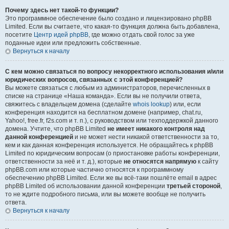
Почему здесь нет такой-то функции?
Это программное обеспечение было создано и лицензировано phpBB
Limited. Если вы считаете, что какая-то функция должна быть добавлена,
посетите
Центр идей phpBB
, где можно отдать свой голос за уже
поданные идеи или предложить собственные.
Вернуться к началу
С кем можно связаться по вопросу некорректного использования и/или
юридических вопросов, связанных с этой конференцией?
Вы можете связаться с любым из администраторов, перечисленных в
списке на странице «Наша команда». Если вы не получили ответа,
свяжитесь с владельцем домена (сделайте
whois lookup
) или, если
конференция находится на бесплатном домене (например, chat.ru,
Yahoo!, free.fr, f2s.com и т. п.), с руководством или техподдержкой данного
домена. Учтите, что phpBB Limited
не имеет никакого контроля над
данной конференцией
и не может нести никакой ответственности за то,
кем и как данная конференция используется. Не обращайтесь к phpBB
Limited по юридическим вопросам (о приостановке работы конференции,
ответственности за неё и т. д.), которые
не относятся напрямую
к сайту
phpBB.com или которые частично относятся к программному
обеспечению phpBB Limited. Если же вы всё-таки пошлёте email в адрес
phpBB Limited об использовании данной конференции
третьей стороной
,
то не ждите подробного письма, или вы можете вообще не получить
ответа.
Вернуться к началу