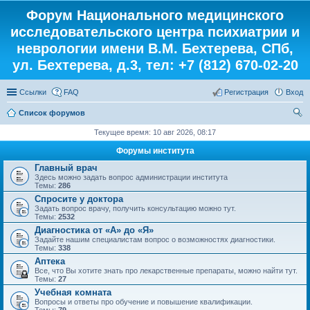
Форум Национального медицинского
исследовательского центра психиатрии и
неврологии имени В.М. Бехтерева, СПб,
ул. Бехтерева, д.3, тел: +7 (812) 670-02-20
Ссылки
FAQ
Регистрация
Вход
Список форумов
ои
Текущее время: 10 авг 2026, 08:17
ск
Форумы института
Главный врач
Здесь можно задать вопрос администрации института
Темы:
286
Спросите у доктора
Задать вопрос врачу, получить консультацию можно тут.
Темы:
2532
Диагностика от «А» до «Я»
Задайте нашим специалистам вопрос о возможностях диагностики.
Темы:
338
Аптека
Все, что Вы хотите знать про лекарственные препараты, можно найти тут.
Темы:
27
Учебная комната
Вопросы и ответы про обучение и повышение квалификации.