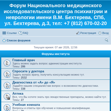
Форум Национального медицинского
исследовательского центра психиатрии и
неврологии имени В.М. Бехтерева, СПб,
ул. Бехтерева, д.3, тел: +7 (812) 670-02-20
Ссылки
FAQ
Регистрация
Вход
Список форумов
ои
Текущее время: 07 авг 2026, 12:56
ск
Форумы института
Главный врач
Здесь можно задать вопрос администрации института
Темы:
286
Спросите у доктора
Задать вопрос врачу, получить консультацию можно тут.
Темы:
2532
Диагностика от «А» до «Я»
Задайте нашим специалистам вопрос о возможностях диагностики.
Темы:
338
Аптека
Все, что Вы хотите знать про лекарственные препараты, можно найти тут.
Темы:
27
Учебная комната
Вопросы и ответы про обучение и повышение квалификации.