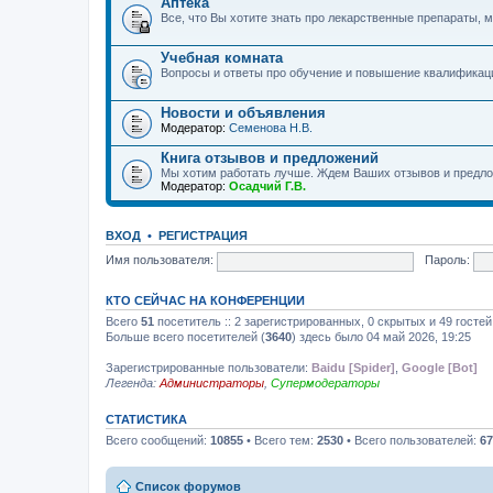
Аптека
Все, что Вы хотите знать про лекарственные препараты, м
Учебная комната
Вопросы и ответы про обучение и повышение квалификац
Новости и объявления
Модератор:
Семенова Н.В.
Книга отзывов и предложений
Мы хотим работать лучше. Ждем Ваших отзывов и предло
Модератор:
Осадчий Г.В.
ВХОД
•
РЕГИСТРАЦИЯ
Имя пользователя:
Пароль:
КТО СЕЙЧАС НА КОНФЕРЕНЦИИ
Всего
51
посетитель :: 2 зарегистрированных, 0 скрытых и 49 госте
Больше всего посетителей (
3640
) здесь было 04 май 2026, 19:25
Зарегистрированные пользователи:
Baidu [Spider]
,
Google [Bot]
Легенда:
Администраторы
,
Супермодераторы
СТАТИСТИКА
Всего сообщений:
10855
• Всего тем:
2530
• Всего пользователей:
67
Список форумов