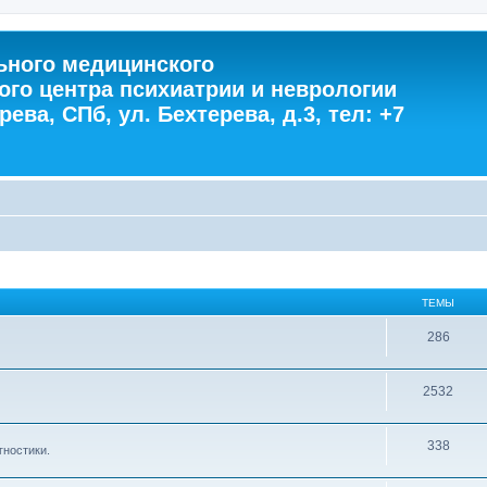
ного медицинского
ого центра психиатрии и неврологии
ева, СПб, ул. Бехтерева, д.3, тел: +7
ТЕМЫ
286
2532
338
гностики.