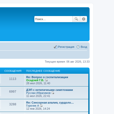
Регистрация
Вход
Текущее время: 06 авг 2026, 13:33
СООБЩЕНИЯ
ПОСЛЕДНЕЕ СООБЩЕНИЕ
Re: Вопрос о госпитализации
1113
Осадчий Г.В.
П
28 июл 2026, 11:40
е
р
ДЭП с нетипичными симптомами
6997
е
Руслан Ибрагимов
й
П
11 июл 2026, 22:41
т
е
и
р
Re: Сенсорная алалия, сурдоло…
3288
к
е
Горелик А
п
й
П
12 янв 2026, 14:24
о
т
е
с
и