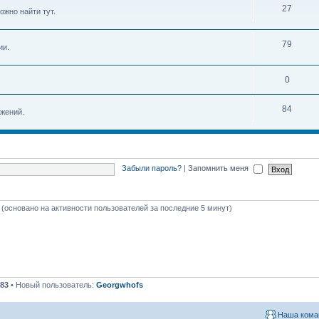
27
ожно найти тут.
79
ии.
0
84
жений.
Забыли пароль?
|
Запомнить меня
й (основано на активности пользователей за последние 5 минут)
83
• Новый пользователь:
Georgwhofs
Наша кома