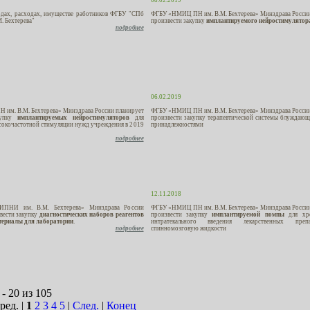
одах, расходах, имуществе работников ФГБУ "СПб
ФГБУ «НМИЦ ПН им. В.М. Бехтерева» Минздрава России
. Бехтерева"
произвести закупку
имплантируемого нейростимулятор
подробнее
06.02.2019
им. В.М. Бехтерева» Минздрава России планирует
ФГБУ «НМИЦ ПН им. В.М. Бехтерева» Минздрава России
купку
имплантируемых нейростимуляторов
для
произвести закупку терапевтической системы блуждающ
сокочастотной стимуляции нужд учреждения в 2019
принадлежностями
подробнее
12.11.2018
ПНИ им. В.М. Бехтерева» Минздрава России
ФГБУ «НМИЦ ПН им. В.М. Бехтерева» Минздрава России
вести закупку
диагностических наборов реагентов
произвести закупку
имплантируемой помпы
для хр
териалы для лаборатории
.
интратекального введения лекарственных пре
подробнее
спинномозговую жидкости
- 20 из 105
ред. |
1
2
3
4
5
|
След.
|
Конец