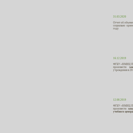
31.03.2020
Отчет об объеме
социально орие
году
16.12.2019
ФГБУ «НМИЦ ПН 
произвести
за
учреждения в 20
12.08.2019
ФГБУ «НМИЦ ПН 
произвести
зак
учебного центр