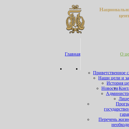
Национальн
цен
Главная
О ц
Приветственное 
Наши цели и з
История ц
Новости
Конт
Администр
Лице
Прогр
государстве
гара
Перечень жизн
необход