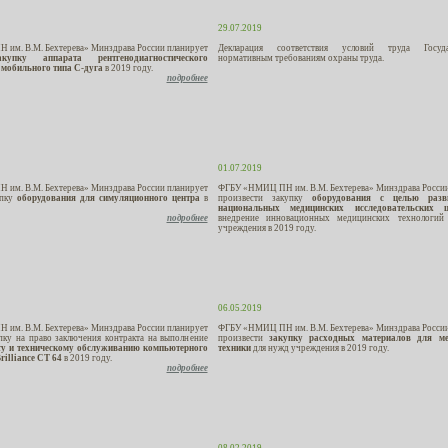
29.07.2019
им. В.М. Бехтерева» Минздрава России планирует
Декларация соответствия условий труда Госуда
закупку
аппарата рентгенодиагностического
нормативным требованиям охраны труда.
 мобильного типа С-дуга
в 2019 году.
подробнее
01.07.2019
им. В.М. Бехтерева» Минздрава России планирует
ФГБУ «НМИЦ ПН им. В.М. Бехтерева» Минздрава России
упку
оборудования для симуляционного центра
в
произвести закупку
оборудования с целью разв
национальных медицинских исследовательских ц
подробнее
внедрение инновационных медицинских технологий
учреждения в 2019 году.
06.05.2019
им. В.М. Бехтерева» Минздрава России планирует
ФГБУ «НМИЦ ПН им. В.М. Бехтерева» Минздрава России
пку на право заключения контракта на выполнение
произвести
закупку расходных материалов для ме
ту и техническому обслуживанию компьютерного
техники
для нужд учреждения в 2019 году.
illiance CT 64
в 2019 году.
подробнее
08.02.2019