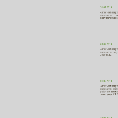
31.07.2019
ФГБУ «НМИЦ ПН 
произвести
хирургического
08.07.2019
ФГБУ «НМИЦ ПН 
произвести зак
2019 году.
01.07.2019
ФГБУ «НМИЦ ПН 
произвести заку
работ по
ремон
томографа КТ Br
30.04.2019