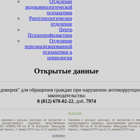
Отделение
эндокринологической
психиатрии
Рентгенологическое
отделение
Центр
Психопрофилактики
Отделение
персонализированной
психиатрии и
неврологии
Открытые данные
 доверия" для обращения граждан при нарушении антикоррупци
законодательства:
8 (812) 670-02-22
, доб.
7974
30.04.2020
 сведения о доходах, расходах, об имуществе и
Сведения о доходах, расходах, об имуществе и обяз
х имущественного характера, представленные
имущественного характера, представленные работн
ГБУ «НМИЦ ПН им. В. М. Бехтерева» Минздрава
«НМИЦ ПН им. В. М. Бехтерева» Минздрава России з
ный период с 1 января 2019 года по 31 декабря 2019
период с 1 января 2019 года по 31 декабря 2019 года.
подробнее