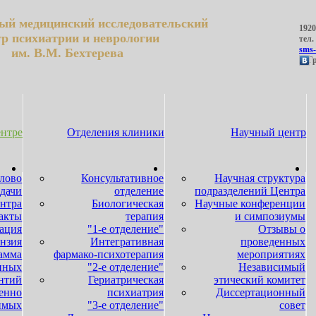
ый медицинский исследовательский
1920
тр психиатрии и неврологии
тел.
sms-
им. В.М. Бехтерева
....
ентре
Отделения клиники
Научный центр
слово
Консультативное
Научная структура
адачи
отделение
подразделений Центра
ентра
Биологическая
Научные конференции
акты
терапия
и симпозиумы
ация
"1-е отделение"
Отзывы о
нзия
Интегративная
проведенных
амма
фармако-психотерапия
мероприятиях
нных
"2-е отделение"
Независимый
нтий
Гериатрическая
этический комитет
енно
психиатрия
Диссертационный
имых
"3-е отделение"
совет