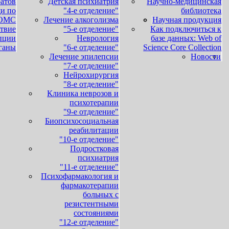
ратов
Детская психиатрия
Научно-медицинская
и по
"4-е отделение"
библиотека
ОМС
Лечение алкоголизма
Научная продукция
твие
"5-е отделение"
Как подключиться к
пции
Неврология
базе данных: Web of
ганы
"6-е отделение"
Science Core Collection
Лечение эпилепсии
Новости
"7-е отделение"
Нейрохирургия
"8-е отделение"
Клиника неврозов и
психотерапии
"9-е отделение"
Биопсихосоциальная
реабилитации
"10-е отделение"
Подростковая
психиатрия
"11-е отделение"
Психофармакология и
фармакотерапии
больных с
резистентными
состояниями
"12-е отделение"