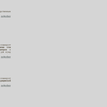
рственным
подробнее
 планирует
ития сети
ентров
и
 для нужд
подробнее
 планирует
дицинской
подробнее