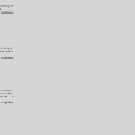
 планирует
а
подробнее
 планирует
его нерва с
подробнее
 планирует
онического
паратов в
подробнее