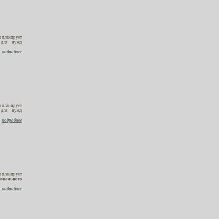
 планирует
ля нужд
подробнее
 планирует
ля нужд
подробнее
 планирует
онального
подробнее