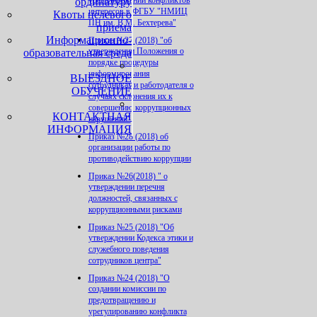
урегилировании конфликтов
ординатуру
интересов в ФГБУ "НМИЦ
Квоты целевого
ПН им. В.М. Бехтерева"
приема
Информационно-
Приказ №27 (2018) "об
утверждении Положения о
образовательная среда
порядке процедуры
информирования
ВЫЕЗДНОЕ
сотрудниками работодателя о
ОБУЧЕНИЕ
случаях склонения их к
совершению коррупционных
КОНТАКТНАЯ
нарушений"
ИНФОРМАЦИЯ
Приказ №28 (2018) об
организации работы по
противодействию коррупции
Приказ №26(2018) " о
утверждении перечня
должностей, связанных с
коррупционными рисками
Приказ №25 (2018) "Об
утверждении Кодекса этики и
служебного поведения
сотрудников центра"
Приказ №24 (2018) "О
создании комиссии по
предотвращению и
урегулированию конфликта