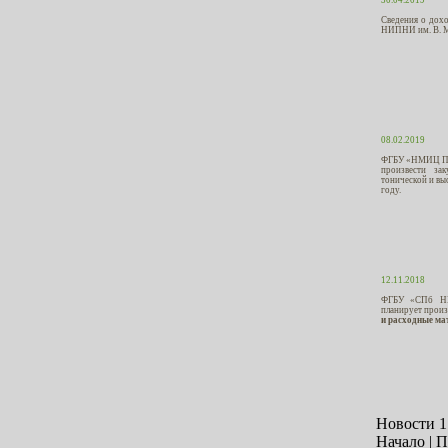
Сведения о дох
НИПНИ им. В. М
08.02.2019
ФГБУ «НМИЦ ПН 
произвести за
тонической и вы
году.
12.11.2018
ФГБУ «СПб НИ
планирует произ
и расходные ма
Новости 1 
Начало | П