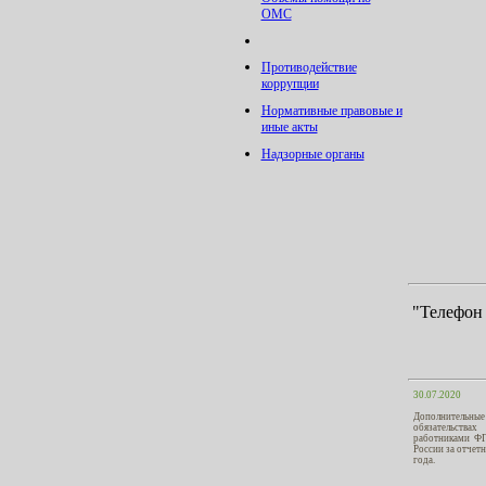
ОМС
Противодействие
коррупции
Нормативные правовые и
иные акты
Надзорные органы
"Телефон
30.07.2020
Дополнительные
обязательства
работниками Ф
России за отчет
года.