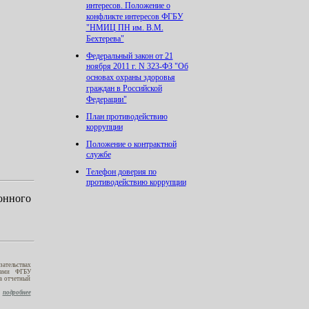
интересов. Положение о
конфликте интересов ФГБУ
"НМИЦ ПН им. В.М.
Бехтерева"
Федеральный закон от 21
ноября 2011 г. N 323-ФЗ "Об
основах охраны здоровья
граждан в Российской
Федерации"
План противодействию
коррупции
Положение о контрактной
службе
Телефон доверия по
противодействию коррупции
онного
ательствах
иками ФГБУ
а отчетный
подробнее