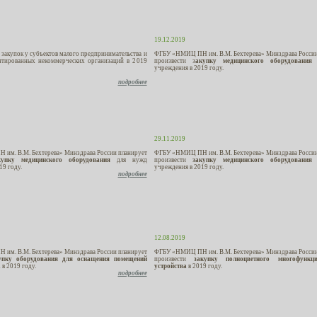
19.12.2019
 закупок у субъектов малого предпринимательства и
ФГБУ «НМИЦ ПН им. В.М. Бехтерева» Минздрава России
нтированных некоммерческих организаций в 2019
произвести з
акупку медицинского оборудования
д
учреждения в 2019 году.
подробнее
29.11.2019
им. В.М. Бехтерева» Минздрава России планирует
ФГБУ «НМИЦ ПН им. В.М. Бехтерева» Минздрава России
купку медицинского оборудования
для нужд
произвести
закупку медицинского оборудования
д
19 году.
учреждения в 2019 году.
подробнее
12.08.2019
им. В.М. Бехтерева» Минздрава России планирует
ФГБУ «НМИЦ ПН им. В.М. Бехтерева» Минздрава России
упку оборудования для оснащения помещений
произвести
закупку полноцветного многофункци
а
в 2019 году.
устройства
в 2019 году.
подробнее