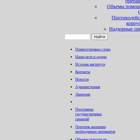
препа
Объемы помощ
Противодейс
корру
Надзорные ор
Приветственное слово
Наши цели и задачи
История института
Контакты
Новости
Администрация
Лицензия
Программа
государственных
гарантий
Перечень жизненно
необходимых препаратов
Объемы помощи по