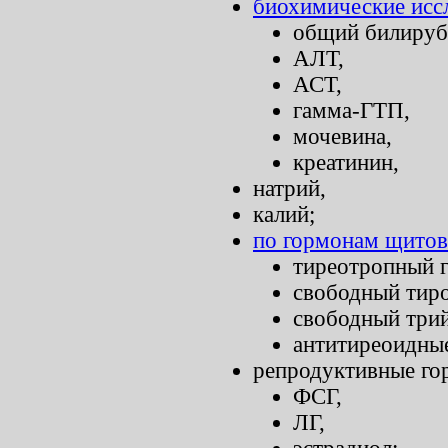
биохимические исс
общий билируб
АЛТ,
АСТ,
гамма-ГТП,
мочевина,
креатинин,
натрий,
калий;
по гормонам щитов
тиреотропный г
свободный тиро
свободный трий
антитиреоидные
репродуктивные го
ФСГ,
ЛГ,