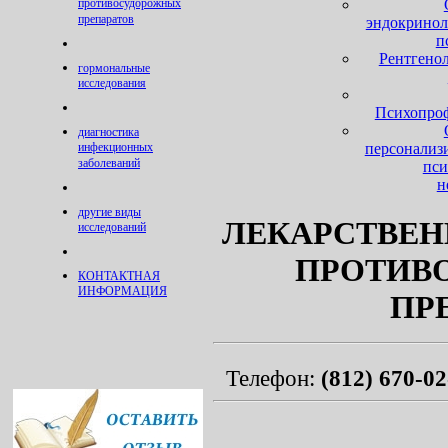
противосудорожных
препаратов
эндокринол
п
Рентгено
гормональные
исследования
Психопро
диагностика
персонализ
инфекционных
заболеваний
пси
н
другие виды
ЛЕКАРСТВЕ
исследований
ПРОТИВ
КОНТАКТНАЯ
ИНФОРМАЦИЯ
ПР
Телефон:
(812) 670-0