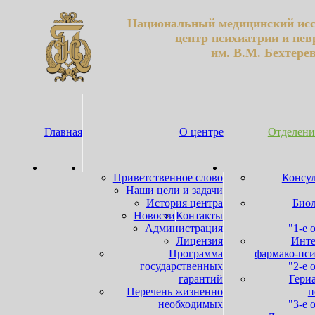
Национальный медицинский исс
центр психиатрии и нев
им. В.М. Бехтере
Главная
О центре
Отделени
Приветственное слово
Консул
Наши цели и задачи
История центра
Биол
Новости
Контакты
Администрация
"1-е 
Лицензия
Инте
Программа
фармако-пси
государственных
"2-е 
гарантий
Гери
Перечень жизненно
п
необходимых
"3-е 