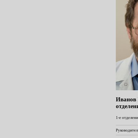
Иванов 
отделен
1-е отделен
Руководител