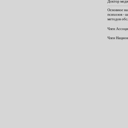
Доктор меди
Основное на
психозов - 
методов обс
Член Ассоци
Член Национ