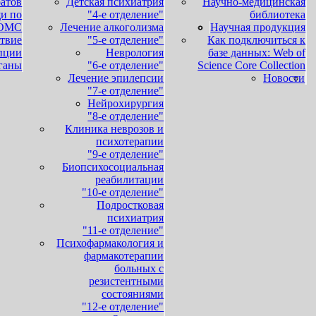
ратов
Детская психиатрия
Научно-медицинская
и по
"4-е отделение"
библиотека
ОМС
Лечение алкоголизма
Научная продукция
твие
"5-е отделение"
Как подключиться к
пции
Неврология
базе данных: Web of
ганы
"6-е отделение"
Science Core Collection
Лечение эпилепсии
Новости
"7-е отделение"
Нейрохирургия
"8-е отделение"
Клиника неврозов и
психотерапии
"9-е отделение"
Биопсихосоциальная
реабилитации
"10-е отделение"
Подростковая
психиатрия
"11-е отделение"
Психофармакология и
фармакотерапии
больных с
резистентными
состояниями
"12-е отделение"