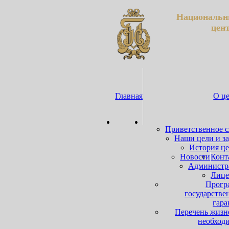
Национальн
цен
Главная
О ц
Приветственное 
Наши цели и з
История ц
Новости
Конт
Администр
Лице
Прогр
государстве
гара
Перечень жизн
необход