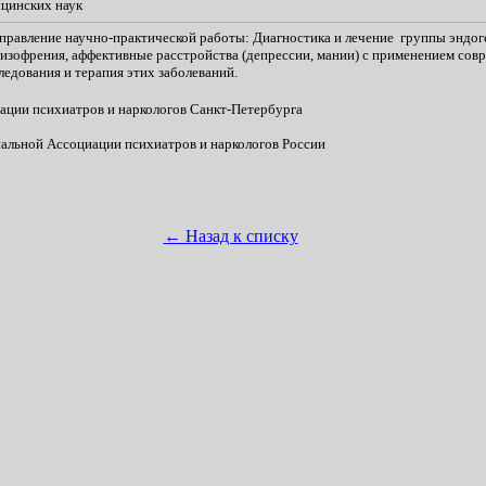
цинских наук
правление научно-практической работы: Диагностика и лечение группы эндо
шизофрения, аффективные расстройства (депрессии, мании) с применением сов
ледования и терапия этих заболеваний.
ации психиатров и наркологов Санкт-Петербурга
альной Ассоциации психиатров и наркологов России
← Назад к списку