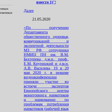
вместо 1)
"!
генных
Далее
ременных
21.05.2020
«По поручению
Департамента
общественного здоровья,
коммуникаций и
экспертной деятельности
МЗ РФ сотрудники
НМИЦ ПН им. В.М.
Бехтерева, д.м.н., проф.,
Е.М. Крупицкий и д.м.н.
А.В. Василева, 19 и 20
мая 2020 г. в режиме
видеоконференции
приняли участие во
встрече экспертов
Европейского центра
мониторинга наркотиков
и наркомании по
проблемам потребления
наркотиков (рабочий язык