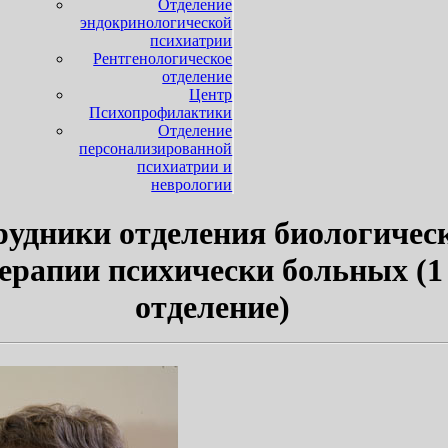
Отделение
эндокринологической
психиатрии
Рентгенологическое
отделение
Центр
Психопрофилактики
Отделение
персонализированной
психиатрии и
неврологии
рудники отделения биологичес
ерапии психически больных (1
отделение)