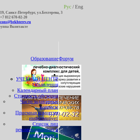
Рус
/
Eng
19, Санкт-Петербург, ул.Бехтерева, 3
 +7 812 670-02-20
cons@bekhterev.ru
Группа Вконтакте
Образование
Форум
УЧЕБНЫЙ ЦЕНТР
Обьявления
Календарный план
Стоимость обучения
Часто задаваемые
вопросы
Приемная комиссия
информирует
Список лиц
рекомендованных к
зачислению в