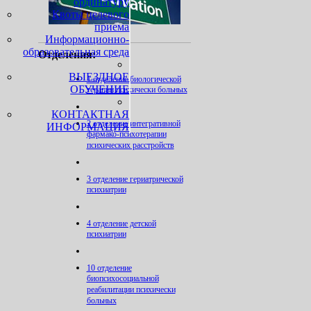
ординатуру
Квоты целевого
приема
Информационно-
образовательная среда
Отделения:
ВЫЕЗДНОЕ
1 отделение биологической
ОБУЧЕНИЕ
терапии психически больных
КОНТАКТНАЯ
2 отделение интегративной
ИНФОРМАЦИЯ
фармако-психотерапии
психических расстройств
3 отделение гериатрической
психиатрии
4 отделение детской
психиатрии
10 отделение
биопсихосоциальной
реабилитации психически
больных