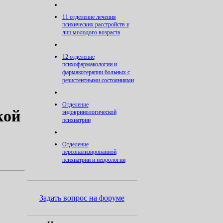
11 отделение лечения
психических расстройств у
лиц молодого возраста
12 отделение
психофармакологии и
фармакотерапии больных с
резистентными состояниями
Отделение
кой
эндокринологической
психиатрии
Отделение
персонализированной
психиатрии и неврологии
Задать вопрос на форуме