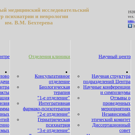
ый медицинский исследовательский
1920
тр психиатрии и неврологии
тел.
sms-
им. В.М. Бехтерева
....
ентре
Отделения клиники
Научный центр
слово
Консультативное
Научная структура
адачи
отделение
подразделений Центра
ентра
Биологическая
Научные конференции
акты
терапия
и симпозиумы
ация
"1-е отделение"
Отзывы о
нзия
Интегративная
проведенных
амма
фармако-психотерапия
мероприятиях
нных
"2-е отделение"
Независимый
нтий
Гериатрическая
этический комитет
енно
психиатрия
Диссертационный
имых
"3-е отделение"
совет