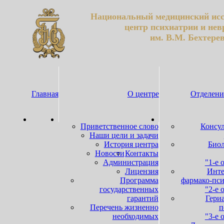
Национальный медицинский исс
центр психиатрии и нев
им. В.М. Бехтере
Главная
О центре
Отделени
Приветственное слово
Консул
Наши цели и задачи
История центра
Биол
Новости
Контакты
Администрация
"1-е 
Лицензия
Инте
Программа
фармако-пси
государственных
"2-е 
гарантий
Гери
Перечень жизненно
п
необходимых
"3-е 