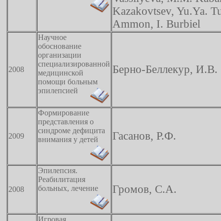
Kazakovtsev, Yu.Ya. Tu
Ammon, I. Burbiel
Научное
обоснование
организации
специализированной
Берно-Беллекур, И.В.
2008
медицинской
помощи больным
эпилепсией
Формирование
представления о
синдроме дефицита
Гасанов, Р.Ф.
2009
внимания у детей
Эпилепсия.
Реабилитация
Громов, С.А.
больных, лечение
2008
Игровая