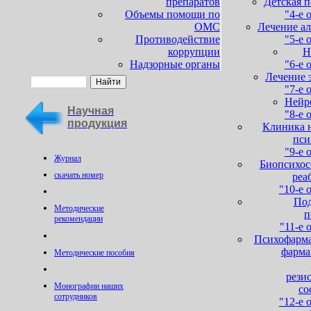
препаратов
Детская 
Объемы помощи по
"4-е 
ОМС
Лечение а
Противодействие
"5-е 
коррупции
Н
Надзорные органы
"6-е 
Лечение 
"7-е 
Нейр
Научная
"8-е 
продукция
Клиника н
пси
"9-е 
Журнал
Биопсихос
скачать номер
реа
"10-е 
Под
Методические
п
рекомендации
"11-е 
Психофарма
фарма
Методические пособия
рези
Монографии наших
со
сотрудников
"12-е 