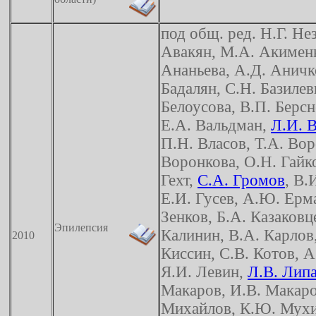
под общ. ред. Н.Г. Нез
Авакян, М.А. Акименк
Ананьева, А.Д. Аничк
Бадалян, С.Н. Базилев
Белоусова, В.П. Берсне
Е.А. Вальдман,
Л.И. 
П.Н. Власов, Т.А. Вор
Воронкова, О.Н. Гайко
Гехт,
С.А. Громов
, В.
Е.И. Гусев, А.Ю. Ерма
Зенков, Б.А. Казаковц
Эпилепсия
Калинин, В.А. Карлов
2010
Киссин, С.В. Котов, А
Я.И. Левин,
Л.В. Лип
Макаров, И.В. Макаро
Михайлов, К.Ю. Мухи