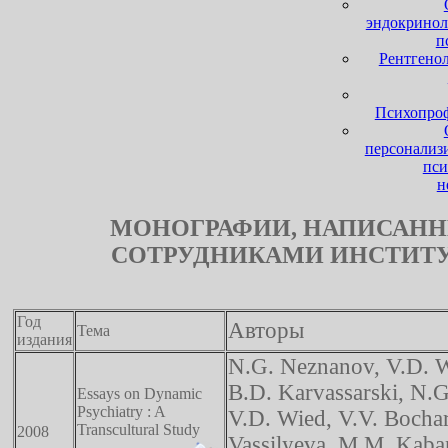
эндокринол
п
Рентгено
Психопро
персонализ
пси
н
МОНОГРАФИИ, НАПИСАН
СОТРУДНИКАМИ ИНСТИТ
Год
Авторы
Тема
издания
N.G. Neznanov, V.D. W
B.D. Karvassarski, N.
Essays on Dynamic
Psychiatry : A
V.D. Wied, V.V. Bochar
Transcultural Study
2008
Vassilyeva, M.M. Kaba