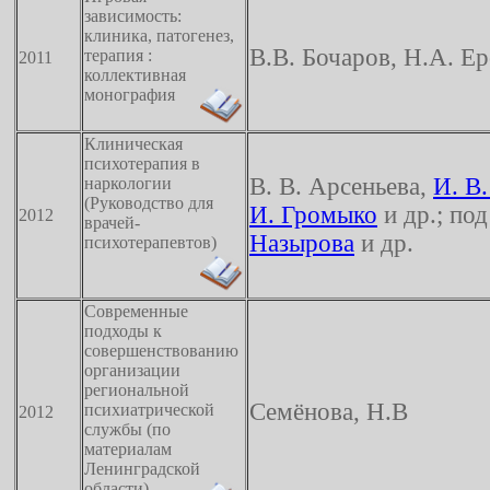
зависимость:
клиника, патогенез,
В.В. Бочаров, Н.А. Ер
терапия :
2011
коллективная
монография
Клиническая
психотерапия в
В. В. Арсеньева,
И. В
наркологии
(Руководство для
И. Громыко
и др.; под
2012
врачей-
Назырова
и др.
психотерапевтов)
Современные
подходы к
совершенствованию
организации
региональной
Семёнова, Н.В
психиатрической
2012
службы (по
материалам
Ленинградской
области)